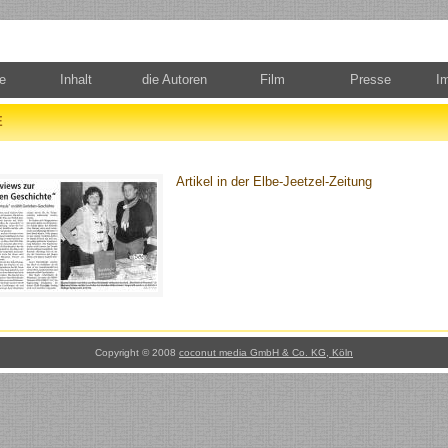
te
Inhalt
die Autoren
Film
Presse
I
E
Artikel in der Elbe-Jeetzel-Zeitung
Copyright © 2008
coconut media GmbH & Co. KG, Köln